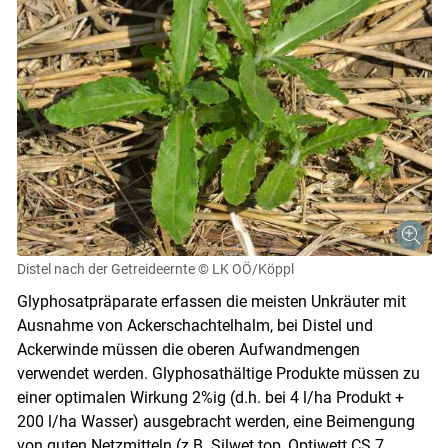
Distel nach der Getreideernte
© LK OÖ/Köppl
Glyphosatpräparate erfassen die meisten Unkräuter mit
Ausnahme von Ackerschachtelhalm, bei Distel und
Ackerwinde müssen die oberen Aufwandmengen
verwendet werden. Glyphosathältige Produkte müssen zu
einer optimalen Wirkung 2%ig (d.h. bei 4 l/ha Produkt +
200 l/ha Wasser) ausgebracht werden, eine Beimengung
von guten Netzmitteln (z.B. Silwet top, Optiwett CS 7,