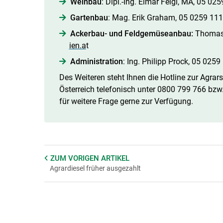
Weinbau
: Dipl.-Ing. Elmar Feigl, MA, 05 02
Gartenbau
: Mag. Erik Graham, 05 0259 11
Ackerbau- und Feldgemüseanbau:
Thomas 
ien.a
t
Administration
: Ing. Philipp Prock, 05 025
Des Weiteren steht Ihnen die Hotline zur Agrar
Österreich telefonisch unter 0800 799 766 bzw.
für weitere Frage gerne zur Verfügung.
ZUM VORIGEN
ARTIKEL
Agrardiesel früher ausgezahlt