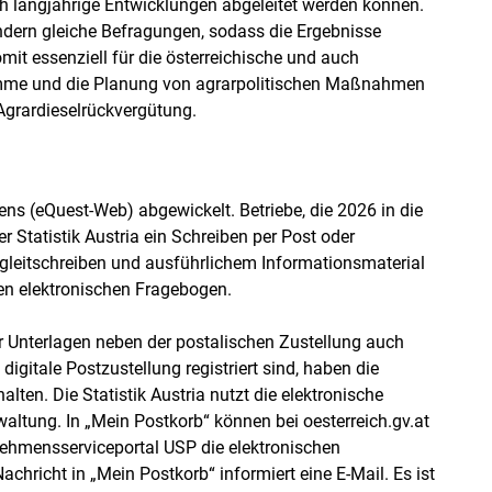
ch langjährige Entwicklungen abgeleitet werden können.
ändern gleiche Befragungen, sodass die Ergebnisse
omit essenziell für die österreichische und auch
ramme und die Planung von agrarpolitischen Maßnahmen
grardieselrückvergütung.
ns (eQuest-Web) abgewickelt. Betriebe, die 2026 in die
er Statistik Austria ein Schreiben per Post oder
egleitschreiben und ausführlichem Informationsmaterial
en elektronischen Fragebogen.
er Unterlagen neben der postalischen Zustellung auch
e digitale Postzustellung registriert sind, haben die
alten. Die Statistik Austria nutzt die elektronische
rwaltung. In „Mein Postkorb“ können bei oesterreich.gv.at
rnehmensserviceportal USP die elektronischen
richt in „Mein Postkorb“ informiert eine E-Mail. Es ist