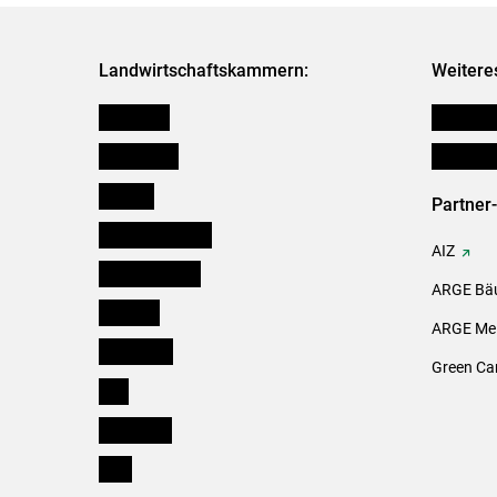
Landwirtschaftskammern:
Weitere
Österreich
Publikati
Burgenland
Initiativ
Kärnten
Partner
Niederösterreich
AIZ
Oberösterreich
ARGE Bäu
Salzburg
ARGE Mei
Steiermark
Green Ca
Tirol
Vorarlberg
Wien