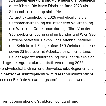
Abständen eine Agrarstrukturerhebung in Österreich
durchführen. Die letzte Erhebung fand 2023 als
Stichprobenerhebung statt. Die
D
Agrarstrukturerhebung 2026 wird ebenfalls als
Stichprobenerhebung mit integrierter Vollerhebung
des Wein- und Gartenbaus durchgeführt. Von der
E
Stichprobenerhebung sind im Bundesland Wien 330
Betriebe betroffen. Davon 177 Gartenbaubetriebe
und Betriebe mit Feldgemüse, 130 Weinbaubetriebe
sowie 23 Betriebe mit Ackerbau bzw. Tierhaltung.
Bei der Agrarstrukturerhebung 2026 handelt es sich
I
dlage, der Agrarstrukturstatistik Verordnung 2026,
Forstwirtschaft, Klima- und Umweltschutz, Regionen und
h besteht Auskunftspflicht! Wird dieser Auskunftspflicht
tens der Behörde Verwaltungsstrafen erlassen werden.
 Informationen über die Strukturen der Land- und
Skip to main content