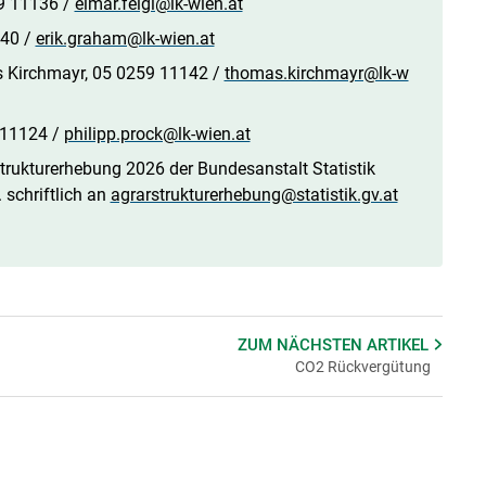
59 11136 /
elmar.feigl@lk-wien.at
140 /
erik.graham@lk-wien.at
Kirchmayr, 05 0259 11142 /
thomas.kirchmayr@lk-w
9 11124 /
philipp.prock@lk-wien.at
strukturerhebung 2026 der Bundesanstalt Statistik
 schriftlich an
agrarstrukturerhebung@statistik.gv.at
ZUM NÄCHSTEN
ARTIKEL
CO2 Rückvergütung