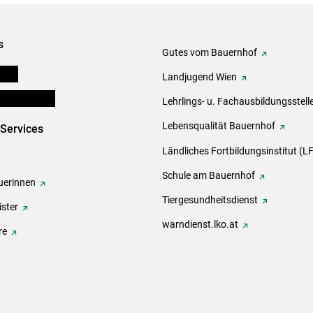
s
Gutes vom Bauernhof
onen
Landjugend Wien
en und Partner
Lehrlings- u. Fachausbildungsstell
Lebensqualität Bauernhof
-Services
Ländliches Fortbildungsinstitut (LF
Schule am Bauernhof
erinnen
Tiergesundheitsdienst
ster
warndienst.lko.at
re