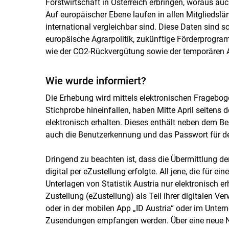
Forstwirtschaft in Österreich erbringen, woraus au
Auf europäischer Ebene laufen in allen Mitgliedsl
international vergleichbar sind. Diese Daten sind s
europäische Agrarpolitik, zukünftige Förderprog
wie der CO2-Rückvergütung sowie der temporären A
Wie wurde informiert?
Die Erhebung wird mittels elektronischen Frageboge
Stichprobe hineinfallen, haben Mitte April seitens d
elektronisch erhalten. Dieses enthält neben dem B
auch die Benutzerkennung und das Passwort für d
Dringend zu beachten ist, dass die Übermittlung d
digital per eZustellung erfolgte. All jene, die für ein
Unterlagen von Statistik Austria nur elektronisch erh
Zustellung (eZustellung) als Teil ihrer digitalen Ve
oder in der mobilen App „ID Austria“ oder im Unte
Zusendungen empfangen werden. Über eine neue Nach