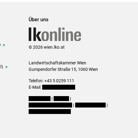
Über uns
e
© 2026 wien.lko.at
Landwirtschaftskammer Wien
I)
Gumpendorfer Straße 15, 1060 Wien
Telefon: +43 5 0259 111
E-Mail:
office@lk-wien.at
Impressum
|
Kontakt
|
Datenschutzerklärung
|
Barrierefreiheit
|
Cookie-Einstellungen