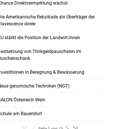
Chance Direktvermarktung wächst
ie Amerikanische Rebzikade als Überträger der
Flavescence dorée
U stärkt die Position der Landwirt:innen
Festsetzung von Trinkgeldpauschalen im
Buschenschank
nvestitionen in Beregnung & Bewässerung
Neue genomische Techniken (NGT)
SALON Österreich Wein
Schule am Bauernhof
Seite 1 von 13