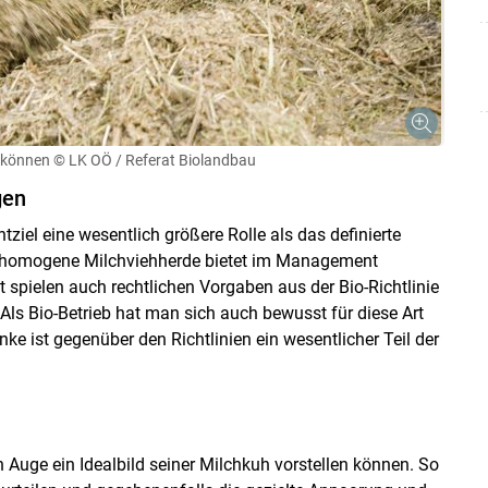
n können
© LK OÖ / Referat Biolandbau
gen
tziel eine wesentlich größere Rolle als das definierte
ne homogene Milchviehherde bietet im Management
t spielen auch rechtlichen Vorgaben aus der Bio-Richtlinie
Skip to main content
 Als Bio-Betrieb hat man sich auch bewusst für diese Art
e ist gegenüber den Richtlinien ein wesentlicher Teil der
n Auge ein Idealbild seiner Milchkuh vorstellen können. So