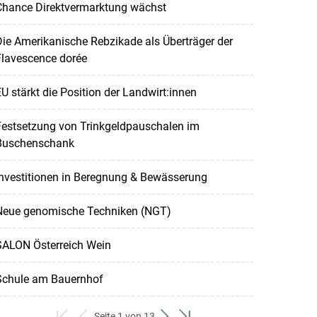
Chance Direktvermarktung wächst
ie Amerikanische Rebzikade als Überträger der
Flavescence dorée
U stärkt die Position der Landwirt:innen
Festsetzung von Trinkgeldpauschalen im
Buschenschank
nvestitionen in Beregnung & Bewässerung
Neue genomische Techniken (NGT)
SALON Österreich Wein
Schule am Bauernhof
Seite 1 von 13