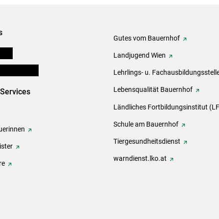
s
Gutes vom Bauernhof
onen
Landjugend Wien
en und Partner
Lehrlings- u. Fachausbildungsstell
Lebensqualität Bauernhof
-Services
Ländliches Fortbildungsinstitut (LF
Schule am Bauernhof
erinnen
Tiergesundheitsdienst
ster
warndienst.lko.at
re