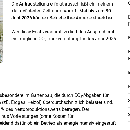
Die Antragstellung erfolgt ausschließlich in einem
klar definierten Zeitraum: Vom
1. Mai bis zum 30.
D
Juni 2026
können Betriebe ihre Anträge einreichen.
Wer diese Frist versäumt, verliert den Anspruch auf
E
ein mögliche CO₂ Rückvergütung für das Jahr 2025.
I
Skip to main content
insbesondere im Gartenbau, die durch CO₂-Abgaben für
(zB. Erdgas, Heizöl) überdurchschnittlich belastet sind.
 % des Nettoproduktionswerts betragen. Der
inus Vorleistungen (ohne Kosten für
idend dafür, ob ein Betrieb als energieintensiv eingestuft