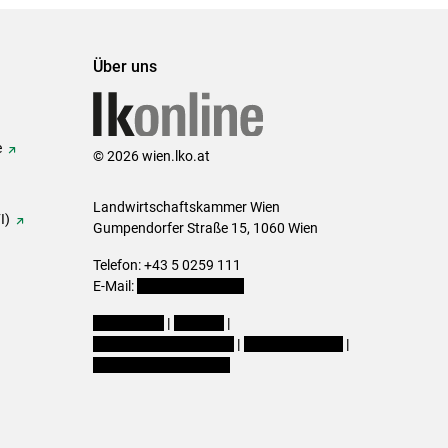
Über uns
e
© 2026 wien.lko.at
Landwirtschaftskammer Wien
I)
Gumpendorfer Straße 15, 1060 Wien
Telefon: +43 5 0259 111
E-Mail:
office@lk-wien.at
Impressum
|
Kontakt
|
Datenschutzerklärung
|
Barrierefreiheit
|
Cookie-Einstellungen