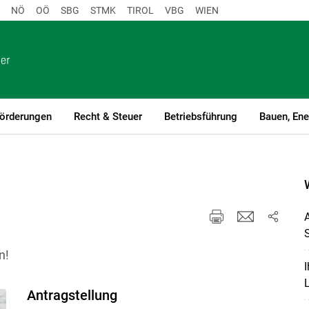
NÖ
OÖ
SBG
STMK
TIROL
VBG
WIEN
örderungen
Recht & Steuer
Betriebsführung
Bauen, Ene
A
n!
I
Antragstellung