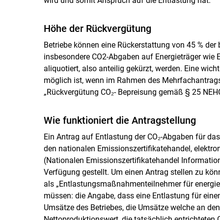
wird und somit Anspruch auf die Entlastung hat.
Höhe der Rückvergütung
Betriebe können eine Rückerstattung von 45 % der
insbesondere CO2-Abgaben auf Energieträger wie E
aliquotiert, also anteilig gekürzt, werden. Eine wic
möglich ist, wenn im Rahmen des Mehrfachantrags b
„Rückvergütung CO₂- Bepreisung gemäß § 25 NEHG 
Wie funktioniert die Antragstellung
Ein Antrag auf Entlastung der CO₂-Abgaben für das
den nationalen Emissionszertifikatehandel, elektro
(Nationalen Emissionszertifikatehandel Informatio
Verfügung gestellt. Um einen Antrag stellen zu kön
als „Entlastungsmaßnahmenteilnehmer für energieint
müssen: die Angabe, dass eine Entlastung für einen
Umsätze des Betriebes, die Umsätze welche an den 
Nettoproduktionswert, die tatsächlich entrichtete