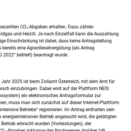
 bezahlten CO₂-Abgaben erhalten. Dazu zählen
rdgas und Heizöl. Je nach Einzelfall kann die Auszahlung
htige Einschränkung ist dabei, dass keine Antragstellung
ereits eine Agrardieselvergütung (als Antrag
2022“ betitelt) beantragt wurde.
 Jahr 2025 ist beim Zollamt Österreich, mit dem Amt für
nisch einzubringen. Dabei wird auf der Plattform NEIS
nssystem) ein elektronisches Antragsformular zur
nen, muss man sich zunächst auf dieser Internet-Plattform
ensive Betriebe“ registrieren. Im Antrag enthalten sein
 energieintensiven Betrieb angesucht wird, die getätigten
Betrieb erbracht wurden (Vorleistungen), der
n CO₂-Abgaben inklusive den Nachweisen darüber (zB.