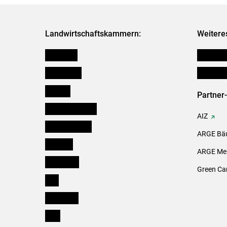
Landwirtschaftskammern:
Weitere
Österreich
Publikati
Burgenland
Initiativ
Kärnten
Partner
Niederösterreich
AIZ
Oberösterreich
ARGE Bäu
Salzburg
ARGE Mei
Steiermark
Green Ca
Tirol
Vorarlberg
Wien