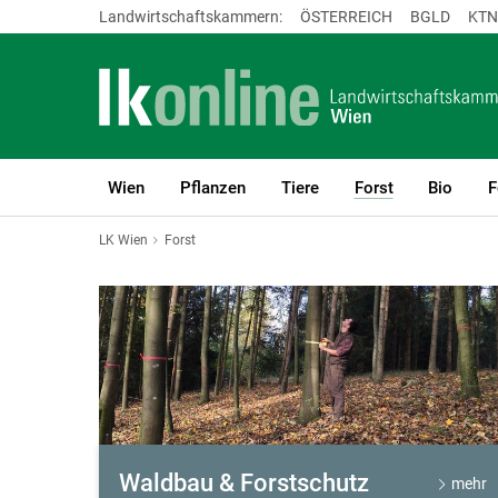
Landwirtschaftskammern:
ÖSTERREICH
BGLD
KTN
Wien
Pflanzen
Tiere
Forst
Bio
F
(current)1
LK Wien
Forst
Forst
Waldbau & Forstschutz
mehr