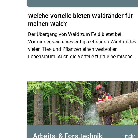
Welche Vorteile bieten Waldränder für
meinen Wald?
Der Übergang von Wald zum Feld bietet bei
Vorhandensein eines entsprechenden Waldrandes
vielen Tier- und Pflanzen einen wertvollen
Lebensraum. Auch die Vorteile für die heimische
Waldbewirtschaftung sind nicht zu
vernachlässigen. Die folgenden Inhalte nehmen
Bezug auf die Broschüre "Gestaltung und Pflege
von Waldrändern".
Arbeits- & Forsttechnik
mehr