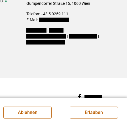
I)
Gumpendorfer Straße 15, 1060 Wien
Telefon: +43 5 0259 111
E-Mail:
office@lk-wien.at
Impressum
|
Kontakt
|
Datenschutzerklärung
|
Barrierefreiheit
|
Cookie-Einstellungen
Facebook
Ablehnen
Erlauben