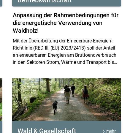
Betriebswirtschaft
Anpassung der Rahmenbedingungen für
die energetische Verwendung von
Waldholz!
Mit der Überarbeitung der Erneuerbare-Energien-
Skip to main content
Richtlinie (RED III, (EU) 2023/2413) soll der Anteil
an erneuerbaren Energien am Bruttoendverbrauch
in den Sektoren Strom, Wärme und Transport bis
2030 auf 42,5% erhöht werden.
Wald & Gesellschaft
mehr