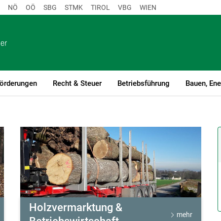
NÖ
OÖ
SBG
STMK
TIROL
VBG
WIEN
örderungen
Recht & Steuer
Betriebsführung
Bauen, Ene
Holzvermarktung &
mehr