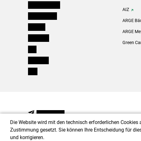
Niederösterreich
AIZ
Oberösterreich
ARGE Bäu
Salzburg
ARGE Mei
Steiermark
Green Ca
Tirol
Vorarlberg
Wien
NEWSLETTER
Die Website wird mit den technisch erforderlichen Cookies 
Zustimmung gesetzt. Sie können Ihre Entscheidung für die
und korrigieren.