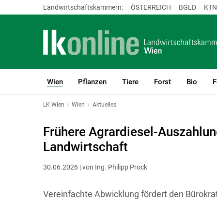
Landwirtschaftskammern:
ÖSTERREICH
BGLD
KTN
Wien
Pflanzen
Tiere
Forst
Bio
F
(current)1
LK Wien
Wien
Aktuelles
Frühere Agrardiesel-Auszahlung
Landwirtschaft
30.06.2026 | von Ing. Philipp Prock
Vereinfachte Abwicklung fördert den Bürokra