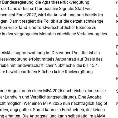
r Bundesregierung, die Agrardieselrückvergütung
 der Landwirtschaft für positive Signale. Statt wie
Skip to main content
hen erst Ende 2027, wird die Auszahlung nun bereits im
D
en. Damit reagiert die Politik auf die derzeit schwierige
tion vieler land- und forstwirtschaftlicher Betriebe zu
ie in den vergangenen Monaten erhebliche Verteuerung des
E
r AMA-Hauptauszahlung im Dezember. Pro Liter ist ein
eselvergütung erfolgt mittels Autoantrag auf Basis des
iebe mit landwirtschaftlicher Nutzfläche, die bis 15.4.
I
hre bewirtschafteten Flächen keine Rückvergütung
 Ende August noch einen MFA 2026 nachreichen, indem sie
er Landwirt und Verpflichtungserklärung). Eine Angabe
nicht möglich. Wer einen MFA 2026 nun nachträglich abgibt
en, abgegolten. Somit kann ein Forstbetrieb, der keinen
 erhalten. Die Antragstellung kann selbsttätig im eAMA