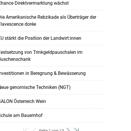
Chance Direktvermarktung wächst
ie Amerikanische Rebzikade als Überträger der
Flavescence dorée
U stärkt die Position der Landwirt:innen
Festsetzung von Trinkgeldpauschalen im
Buschenschank
nvestitionen in Beregnung & Bewässerung
Neue genomische Techniken (NGT)
SALON Österreich Wein
Schule am Bauernhof
Seite 1 von 13