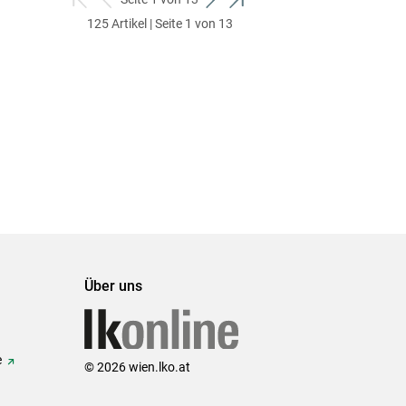
zum
zurück
weiter
zum
125 Artikel | Seite 1 von 13
ersten
zum
zum
letzten
Set
vorigen
nächsten
Set
Set
Set
Über uns
e
© 2026 wien.lko.at