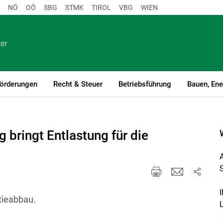
NÖ
OÖ
SBG
STMK
TIROL
VBG
WIEN
örderungen
Recht & Steuer
Betriebsführung
Bauen, Ene
 bringt Entlastung für die
A
I
tieabbau.