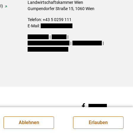
Landwirtschaftskammer Wien
I)
Gumpendorfer Straße 15, 1060 Wien
Telefon: +43 5 0259 111
E-Mail:
office@lk-wien.at
Impressum
|
Kontakt
|
Datenschutzerklärung
|
Barrierefreiheit
|
Cookie-Einstellungen
Facebook
Ablehnen
Erlauben