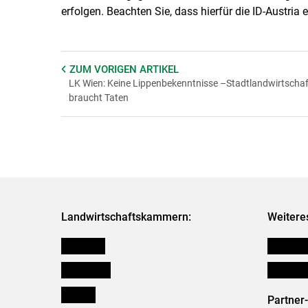
erfolgen. Beachten Sie, dass hierfür die ID-Austria er
ZUM VORIGEN
ARTIKEL
LK Wien: Keine Lippenbekenntnisse –Stadtlandwirtschaf
braucht Taten
Landwirtschaftskammern:
Weitere
Österreich
Publikati
Burgenland
Initiativ
Kärnten
Partner