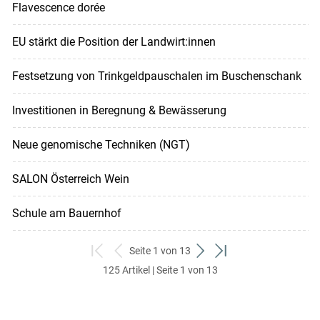
Flavescence dorée
EU stärkt die Position der Landwirt:innen
Festsetzung von Trinkgeldpauschalen im Buschenschank
Investitionen in Beregnung & Bewässerung
Neue genomische Techniken (NGT)
SALON Österreich Wein
Schule am Bauernhof
Seite 1 von 13
zum
zurück
weiter
zum
125 Artikel | Seite 1 von 13
ersten
zum
zum
letzten
Set
vorigen
nächsten
Set
Set
Set