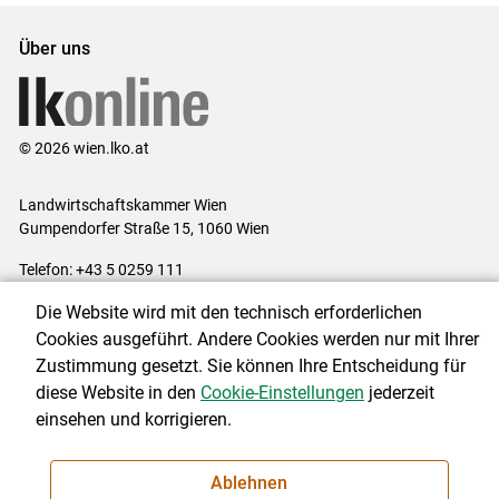
Über uns
© 2026 wien.lko.at
Landwirtschaftskammer Wien
Gumpendorfer Straße 15, 1060 Wien
Telefon: +43 5 0259 111
E-Mail:
office@lk-wien.at
Die Website wird mit den technisch erforderlichen
Impressum
|
Kontakt
|
Datenschutzerklärung
|
Barrierefreiheit
|
Cookies ausgeführt. Andere Cookies werden nur mit Ihrer
Cookie-Einstellungen
Zustimmung gesetzt. Sie können Ihre Entscheidung für
diese Website in den
Cookie-Einstellungen
jederzeit
einsehen und korrigieren.
NEWSLETTER
Ablehnen