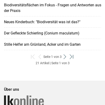
Biodiversitätsflächen im Fokus - Fragen und Antworten aus
der Praxis
Neues Kinderbuch: "Biodiversität was ist das?"
Der Gefleckte Schierling (Conium maculatum)
Stille Helfer am Grünland, Acker und im Garten
Seite 1 von 3
zum
zurück
weiter
zum
21 Artikel | Seite 1 von 3
ersten
zum
zum
letzten
Set
vorigen
nächsten
Set
Set
Set
Über uns