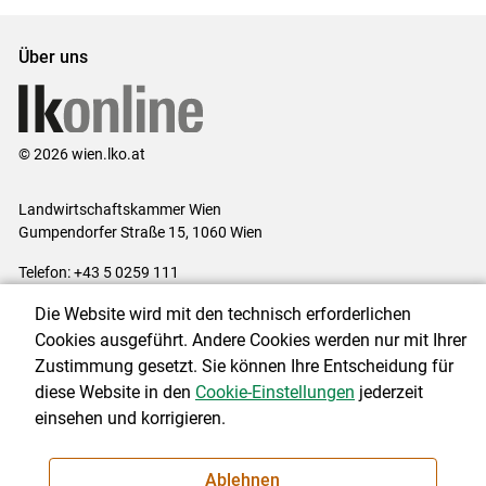
Über uns
© 2026 wien.lko.at
Landwirtschaftskammer Wien
Gumpendorfer Straße 15, 1060 Wien
Telefon: +43 5 0259 111
E-Mail:
office@lk-wien.at
Die Website wird mit den technisch erforderlichen
Impressum
|
Kontakt
|
Datenschutzerklärung
|
Barrierefreiheit
|
Cookies ausgeführt. Andere Cookies werden nur mit Ihrer
Cookie-Einstellungen
Zustimmung gesetzt. Sie können Ihre Entscheidung für
diese Website in den
Cookie-Einstellungen
jederzeit
einsehen und korrigieren.
NEWSLETTER
Ablehnen