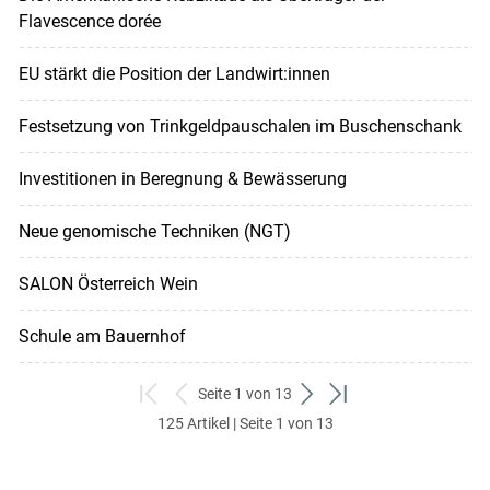
Flavescence dorée
EU stärkt die Position der Landwirt:innen
Festsetzung von Trinkgeldpauschalen im Buschenschank
Investitionen in Beregnung & Bewässerung
Neue genomische Techniken (NGT)
SALON Österreich Wein
Schule am Bauernhof
Seite 1 von 13
zum
zurück
weiter
zum
125 Artikel | Seite 1 von 13
ersten
zum
zum
letzten
Set
vorigen
nächsten
Set
Set
Set