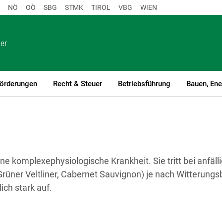
NÖ
OÖ
SBG
STMK
TIROL
VBG
WIEN
örderungen
Recht & Steuer
Betriebsführung
Bauen, Ene
ine komplexephysiologische Krankheit. Sie tritt bei anfälli
 Grüner Veltliner, Cabernet Sauvignon) je nach Witterun
lich stark auf.