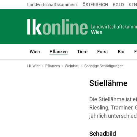
Landwirtschaftskammern:
ÖSTERREICH
BGLD
KTN
Wien
Pflanzen
Tiere
Forst
Bio
F
(current)1
LK Wien
Pflanzen
Weinbau
Sonstige Schädigungen
Stiellähme
Die Stiellähme ist e
Riesling, Traminer,
jährlich unterschied
Schadbild