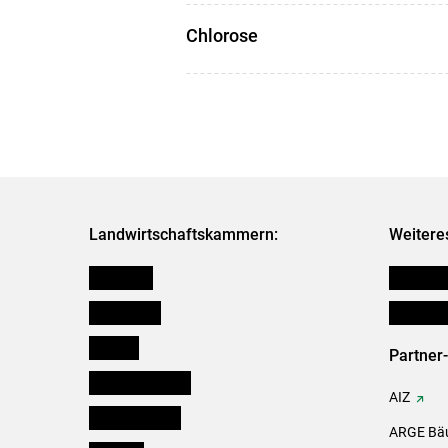
Chlorose
Landwirtschaftskammern:
Weitere
Österreich
Publikati
Burgenland
Initiativ
Kärnten
Partner
Niederösterreich
AIZ
Oberösterreich
ARGE Bäu