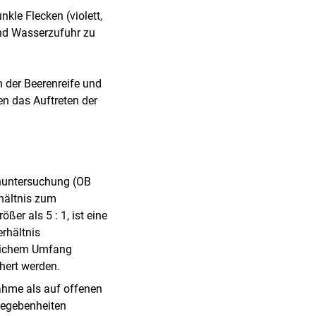
kle Flecken (violett,
und Wasserzufuhr zu
 der Beerenreife und
n das Auftreten der
enuntersuchung (OB
hältnis zum
r als 5 : 1, ist eine
rhältnis
blichem Umfang
hert werden.
lähme als auf offenen
gegebenheiten