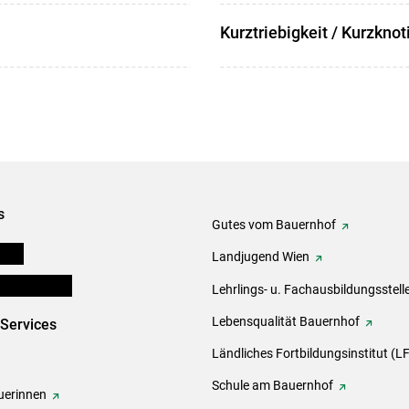
Kurztriebigkeit / Kurzknot
s
Gutes vom Bauernhof
onen
Landjugend Wien
en und Partner
Lehrlings- u. Fachausbildungsstell
Lebensqualität Bauernhof
-Services
Ländliches Fortbildungsinstitut (LF
Schule am Bauernhof
erinnen