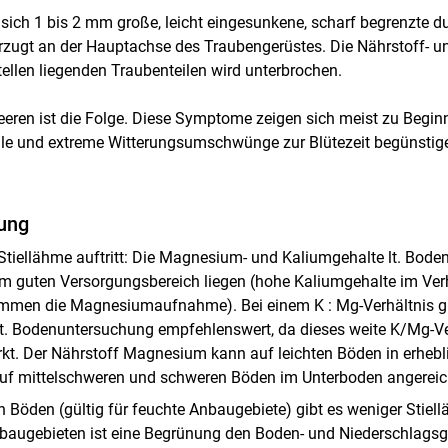
sich 1 bis 2 mm große, leicht eingesunkene, scharf begrenzte dun
rzugt an der Hauptachse des Traubengerüstes. Die Nährstoff- 
tellen liegenden Traubenteilen wird unterbrochen.
eren ist die Folge. Diese Symptome zeigen sich meist zu Beginn
le und extreme Witterungsumschwünge zur Blütezeit begünstige
ung
Skip to main content
Stiellähme auftritt: Die Magnesium- und Kaliumgehalte lt. Bod
 im guten Versorgungsbereich liegen (hohe Kaliumgehalte im Ver
en die Magnesiumaufnahme). Bei einem K : Mg-Verhältnis größe
 Bodenuntersuchung empfehlenswert, da dieses weite K/Mg-Ve
irkt. Der Nährstoff Magnesium kann auf leichten Böden in erhe
f mittelschweren und schweren Böden im Unterboden angereic
 Böden (gültig für feuchte Anbaugebiete) gibt es weniger Stiel
baugebieten ist eine Begrünung den Boden- und Niederschlags