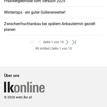
Praxisergebnisse vom Versuch 2025
Winterraps - ein guter Gülleverwerter!
Zwischenfruchtanbau bei spätem Anbautermin gezielt
planen
Seite 1 von 10
zum
zurück
weiter
zum
99 Artikel | Seite 1 von 10
ersten
zum
zum
letzten
Set
vorigen
nächsten
Set
Set
Set
Über uns
© 2026 wien.lko.at