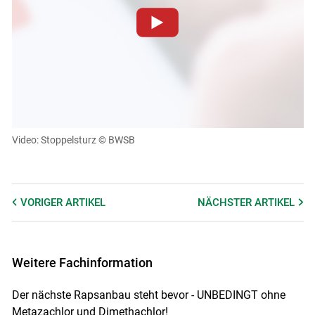
Zum Abspielen von YouTube-Videos auf dieser Website
müssen Cookies gesetzt werden
.
Für weitere Informationen lesen Sie bitte unsere
Skip to main content
Datenschutzerklärung
.Sie können Ihre Entscheidung für
diese Website in den Cookie-Einstellungen jederzeit
einsehen und korrigieren
Video: Stoppelsturz
© BWSB
Cookies Einstellungen
Akzeptieren
VORIGER
ARTIKEL
NÄCHSTER
ARTIKEL
Weitere Fachinformation
Der nächste Rapsanbau steht bevor - UNBEDINGT ohne
Metazachlor und Dimethachlor!