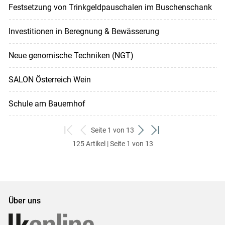
Festsetzung von Trinkgeldpauschalen im Buschenschank
Investitionen in Beregnung & Bewässerung
Neue genomische Techniken (NGT)
SALON Österreich Wein
Schule am Bauernhof
Seite 1 von 13
zum
zurück
weiter
zum
125 Artikel | Seite 1 von 13
ersten
zum
zum
letzten
Set
vorigen
nächsten
Set
Set
Set
Über uns