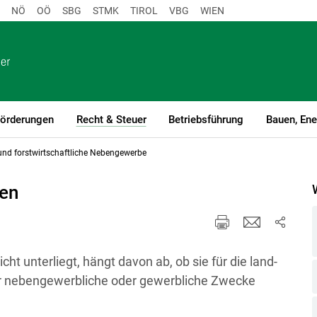
NÖ
OÖ
SBG
STMK
TIROL
VBG
WIEN
örderungen
Recht & Steuer
Betriebsführung
Bauen, Ene
(current)1
und forstwirtschaftliche Nebengewerbe
en
t unterliegt, hängt davon ab, ob sie für die land-
für nebengewerbliche oder gewerbliche Zwecke