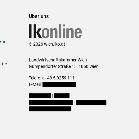
Über uns
e
© 2026 wien.lko.at
Landwirtschaftskammer Wien
I)
Gumpendorfer Straße 15, 1060 Wien
Telefon: +43 5 0259 111
E-Mail:
office@lk-wien.at
Impressum
|
Kontakt
|
Datenschutzerklärung
|
Barrierefreiheit
|
Cookie-Einstellungen