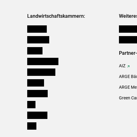
Landwirtschaftskammern:
Weitere
Österreich
Publikati
Burgenland
Initiativ
Kärnten
Partner
Niederösterreich
AIZ
Oberösterreich
ARGE Bäu
Salzburg
ARGE Mei
Steiermark
Green Ca
Tirol
Vorarlberg
Wien