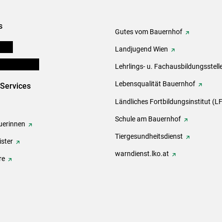
s
Gutes vom Bauernhof
onen
Landjugend Wien
en und Partner
Lehrlings- u. Fachausbildungsstell
Lebensqualität Bauernhof
-Services
Ländliches Fortbildungsinstitut (LF
Schule am Bauernhof
erinnen
Tiergesundheitsdienst
ster
warndienst.lko.at
re