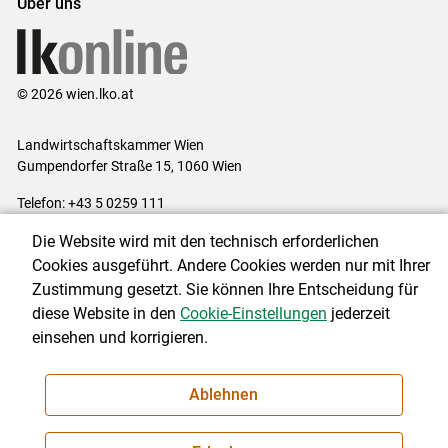
Über uns
© 2026 wien.lko.at
Landwirtschaftskammer Wien
Gumpendorfer Straße 15, 1060 Wien
Telefon: +43 5 0259 111
E-Mail:
office@lk-wien.at
Die Website wird mit den technisch erforderlichen
Impressum
|
Kontakt
|
Datenschutzerklärung
|
Barrierefreiheit
|
Cookies ausgeführt. Andere Cookies werden nur mit Ihrer
Cookie-Einstellungen
Zustimmung gesetzt. Sie können Ihre Entscheidung für
diese Website in den
Cookie-Einstellungen
jederzeit
einsehen und korrigieren.
NEWSLETTER
Ablehnen