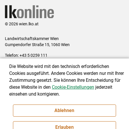
© 2026 wien.lko.at
Landwirtschaftskammer Wien
Gumpendorfer Straße 15, 1060 Wien
Telefon: +43 5 0259 111
E-Mail:
office@lk-wien.at
Die Website wird mit den technisch erforderlichen
Impressum
|
Kontakt
|
Datenschutzerklärung
|
Barrierefreiheit
|
Cookies ausgeführt. Andere Cookies werden nur mit Ihrer
Cookie-Einstellungen
Zustimmung gesetzt. Sie können Ihre Entscheidung für
diese Website in den
Cookie-Einstellungen
jederzeit
einsehen und korrigieren.
NEWSLETTER
Ablehnen
Erlauben