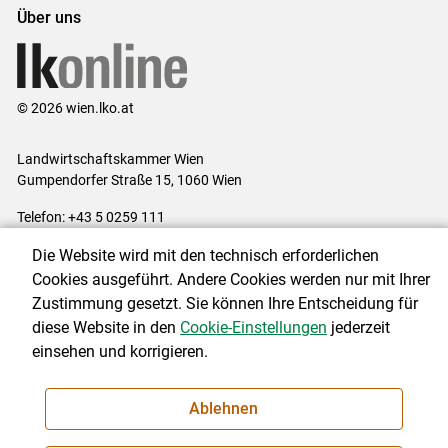
Über uns
© 2026 wien.lko.at
Landwirtschaftskammer Wien
Gumpendorfer Straße 15, 1060 Wien
Telefon: +43 5 0259 111
E-Mail:
office@lk-wien.at
Die Website wird mit den technisch erforderlichen
Impressum
|
Kontakt
|
Datenschutzerklärung
|
Barrierefreiheit
|
Cookies ausgeführt. Andere Cookies werden nur mit Ihrer
Cookie-Einstellungen
Zustimmung gesetzt. Sie können Ihre Entscheidung für
diese Website in den
Cookie-Einstellungen
jederzeit
einsehen und korrigieren.
NEWSLETTER
Ablehnen