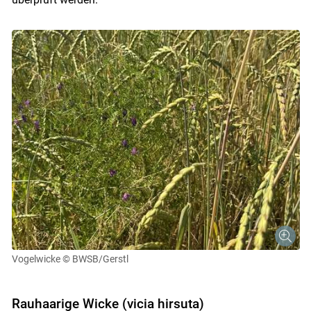
Vogelwicke
© BWSB/Gerstl
Rauhaarige Wicke (vicia hirsuta)