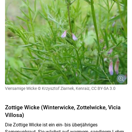
Viersamige Wicke
© Krzysztof Ziarnek, Kenraiz, CC BY-SA 3.0
Zottige Wicke (Winterwicke, Zottelwicke, Vicia
Villosa)
Die Zottige Wicke ist ein ein- bis überjähriges
Samenunkraut. Sie wächst auf warmem, sandigem Lehm