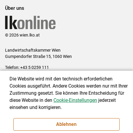
Über uns
© 2026 wien.lko.at
Landwirtschaftskammer Wien
Gumpendorfer Straße 15, 1060 Wien
Telefon: +43 5 0259 111
E-Mail:
office@lk-wien.at
Die Website wird mit den technisch erforderlichen
Impressum
|
Kontakt
|
Datenschutzerklärung
|
Barrierefreiheit
|
Cookies ausgeführt. Andere Cookies werden nur mit Ihrer
Cookie-Einstellungen
Zustimmung gesetzt. Sie können Ihre Entscheidung für
diese Website in den
Cookie-Einstellungen
jederzeit
einsehen und korrigieren.
NEWSLETTER
Ablehnen