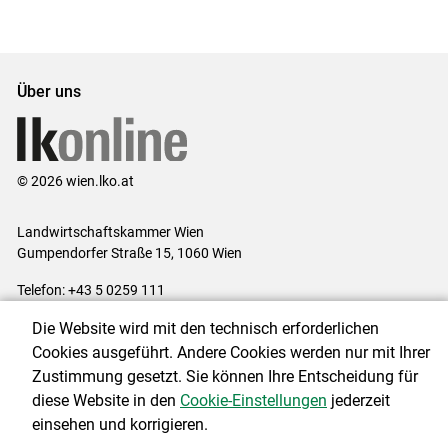
Über uns
© 2026 wien.lko.at
Landwirtschaftskammer Wien
Gumpendorfer Straße 15, 1060 Wien
Telefon: +43 5 0259 111
E-Mail:
office@lk-wien.at
Die Website wird mit den technisch erforderlichen
Impressum
|
Kontakt
|
Datenschutzerklärung
|
Barrierefreiheit
|
Cookies ausgeführt. Andere Cookies werden nur mit Ihrer
Cookie-Einstellungen
Zustimmung gesetzt. Sie können Ihre Entscheidung für
diese Website in den
Cookie-Einstellungen
jederzeit
einsehen und korrigieren.